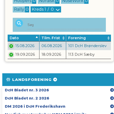
Hoopers
0
Nordisk
0
NoseWork
0
Rally
0
Kreds
1
/
0
Dato
Tilm. Frist
Forening
15.08.2026
06.08.2026
101 DcH Brønderslev
19.09.2026
18.09.2026
113 DcH Sæby
LANDSFORENING
DcH Bladet nr. 3 2026
DcH Bladet nr. 2 2026
DM 2026 i DcH Frederikshavn