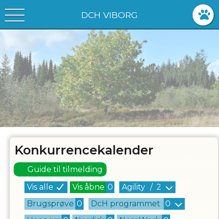
DCH VIBORG
Konkurrencekalender
Guide til tilmelding
Vis alle
Vis åbne
0
Agility
/
2
Brugsprøve
0
DcH programmet
0