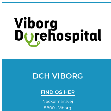
DCH VIBORG
FIND OS HER
Neckelmansvej
8800 - Viborg