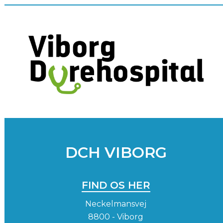
DCH VIBORG
FIND OS HER
Neckelmansvej
8800 - Viborg