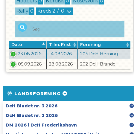
Hoopers
0
Nordisk
0
NoseWork
0
Rally
0
Kreds
2
/
0
Dato
Tilm. Frist
Forening
23.08.2026
14.08.2026
205 DcH Herning
05.09.2026
28.08.2026
202 DcH Brande
LANDSFORENING
DcH Bladet nr. 3 2026
DcH Bladet nr. 2 2026
DM 2026 i DcH Frederikshavn