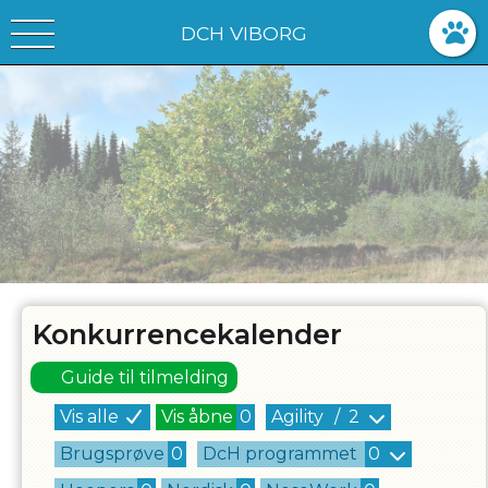
DCH VIBORG
Konkurrencekalender
Guide til tilmelding
Vis alle
Vis åbne
0
Agility
/
2
Brugsprøve
0
DcH programmet
0