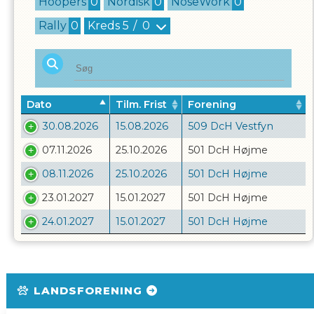
Hoopers
0
Nordisk
0
NoseWork
0
Rally
0
Kreds
5
/
0
Dato
Tilm. Frist
Forening
30.08.2026
15.08.2026
509 DcH Vestfyn
07.11.2026
25.10.2026
501 DcH Højme
08.11.2026
25.10.2026
501 DcH Højme
23.01.2027
15.01.2027
501 DcH Højme
24.01.2027
15.01.2027
501 DcH Højme
LANDSFORENING