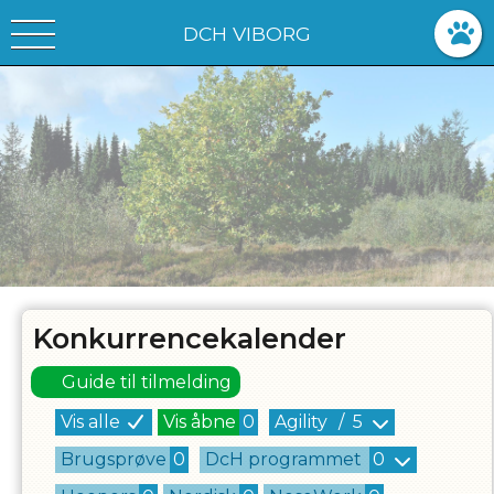
DCH VIBORG
Konkurrencekalender
Guide til tilmelding
Vis alle
Vis åbne
0
Agility
/
5
Brugsprøve
0
DcH programmet
0