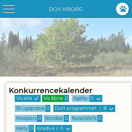
DCH VIBORG
Konkurrencekalender
Vis alle
Vis åbne
0
Agility
0
Brugsprøve
0
DcH programmet
/
8
Hoopers
0
Nordisk
0
NoseWork
0
Rally
0
Kreds
4
/
0