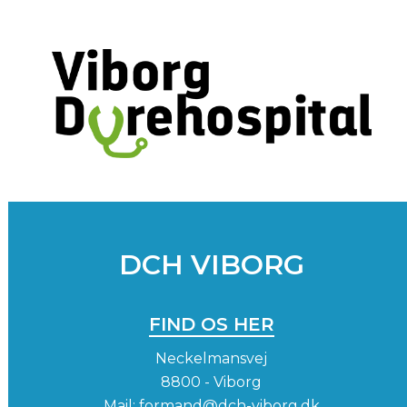
DCH VIBORG
FIND OS HER
Neckelmansvej
8800 - Viborg
Mail:
formand@dch-viborg.dk