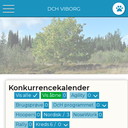
DCH VIBORG
Konkurrencekalender
Vis alle
Vis åbne
0
Agility
0
Brugsprøve
0
DcH programmet
0
Hoopers
0
Nordisk
/
3
NoseWork
0
Rally
0
Kreds
6
/
0