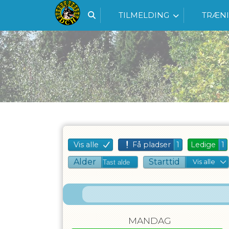
TILMELDING
TRÆN
Vis alle
Få pladser
1
Ledige
1
Alder
Starttid
Vis alle
MANDAG