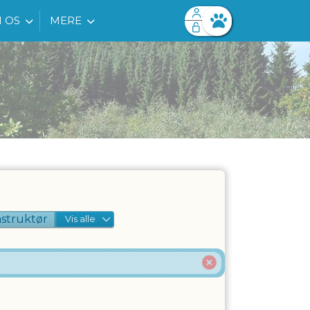
 OS
MERE
Facebook login
Husk mig
Glemt password
Opret profil
Log ind
nstruktør
Vis alle