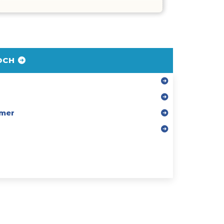
DCH
mer
r