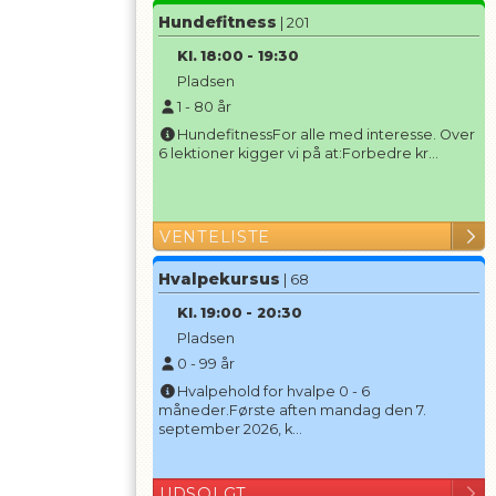
Hundefitness
| 201
Kl.
18:00
-
19:30
Pladsen
1
-
80
år
HundefitnessFor alle med interesse. Over
6 lektioner kigger vi på at:Forbedre kr...
VENTELISTE
Hvalpekursus
| 68
Kl.
19:00
-
20:30
Pladsen
0
-
99
år
Hvalpehold for hvalpe 0 - 6
måneder.Første aften mandag den 7.
september 2026, k...
UDSOLGT