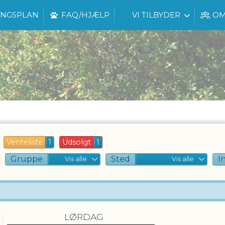
INGSPLAN
FAQ/HJÆLP
VI TILBYDER
OM
Venteliste
1
Udsolgt
1
Gruppe
Sted
I
Vis alle
Vis alle
LØRDAG