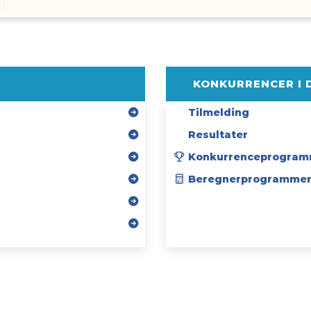
KONKURRENCER I 
Tilmelding
Resultater
Konkurrenceprogram
Beregnerprogramme