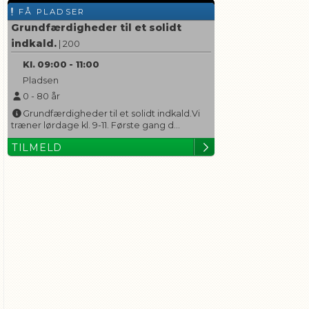
FÅ PLADSER
Grundfærdigheder til et solidt
indkald.
| 200
Kl.
09:00
-
11:00
Pladsen
0
-
80
år
Grundfærdigheder til et solidt indkald.Vi
træner lørdage kl. 9-11. Første gang d...
TILMELD